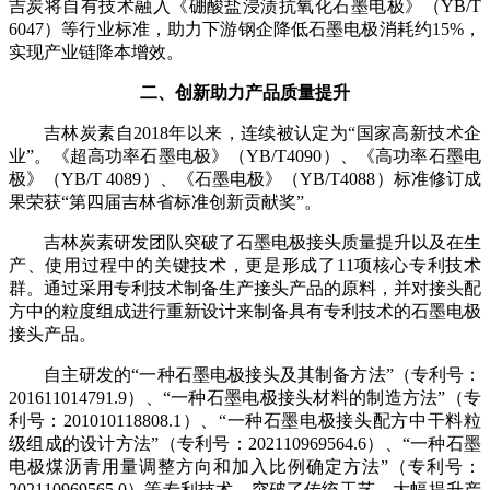
吉炭将自有技术融入《硼酸盐浸渍抗氧化石墨电极》（YB/T 
6047）等行业标准，助力下游钢企降低石墨电极消耗约15%，
实现产业链降本增效。
二、创新助力产品质量提升
吉林炭素自2018年以来，连续被认定为“国家高新技术企
业”。《超高功率石墨电极》（YB/T4090）、《高功率石墨电
极》（YB/T 4089）、《石墨电极》（YB/T4088）标准修订成
果荣获“第四届吉林省标准创新贡献奖”。
吉林炭素研发团队突破了石墨电极接头质量提升以及在生
产、使用过程中的关键技术，更是形成了11项核心专利技术
群。通过采用专利技术制备生产接头产品的原料，并对接头配
方中的粒度组成进行重新设计来制备具有专利技术的石墨电极
接头产品。
自主研发的“一种石墨电极接头及其制备方法”（专利号：
201611014791.9）、“一种石墨电极接头材料的制造方法”（专
利号：201010118808.1）、“一种石墨电极接头配方中干料粒
级组成的设计方法”（专利号：202110969564.6）、“一种石墨
电极煤沥青用量调整方向和加入比例确定方法”（专利号：
202110969565.0）等专利技术，突破了传统工艺，大幅提升产