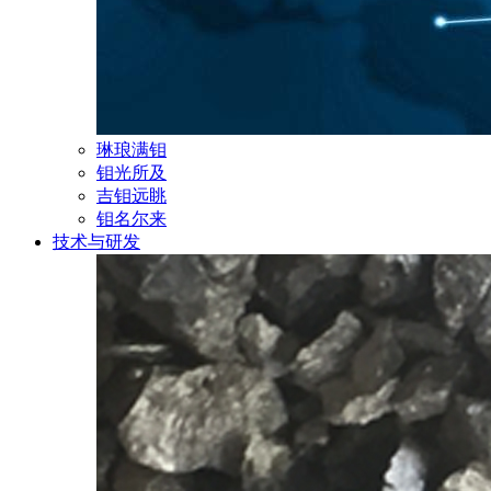
琳琅满钼
钼光所及
吉钼远眺
钼名尔来
技术与研发