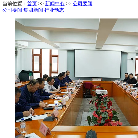
当前位置：
首页
>>
新闻中心
>>
公司要闻
公司要闻
集团新闻
行业动态