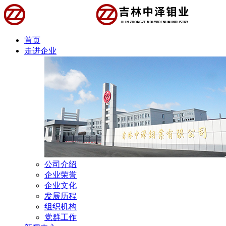
首页
走进企业
公司介绍
企业荣誉
企业文化
发展历程
组织机构
党群工作