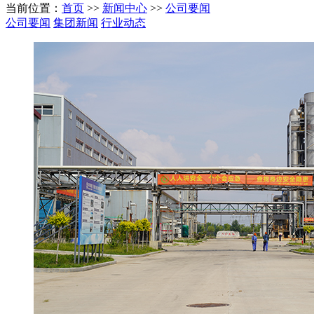
当前位置：
首页
>>
新闻中心
>>
公司要闻
公司要闻
集团新闻
行业动态